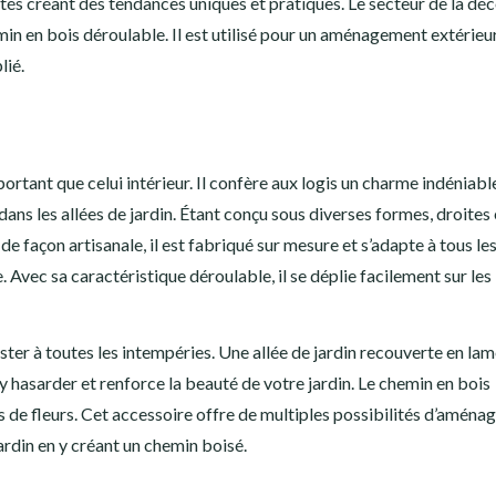
ités créant des tendances uniques et pratiques. Le secteur de la dé
emin en bois déroulable. Il est utilisé pour un aménagement extérieu
lié.
rtant que celui intérieur. Il confère aux logis un charme indéniable
 dans les allées de jardin. Étant conçu sous diverses formes, droites 
 de façon artisanale, il est fabriqué sur mesure et s’adapte à tous le
e. Avec sa caractéristique déroulable, il se déplie facilement sur les
sister à toutes les intempéries. Une allée de jardin recouverte en la
s’y hasarder et renforce la beauté de votre jardin. Le chemin en bois
 de fleurs. Cet accessoire offre de multiples possibilités d’aména
ardin en y créant un chemin boisé.