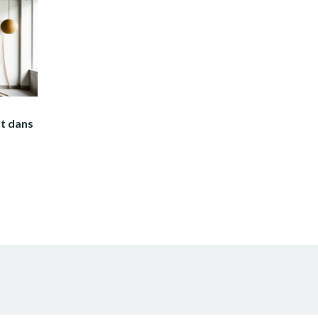
nt dans
r