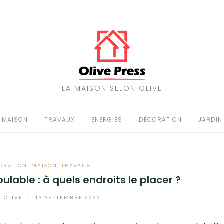
LA MAISON SELON OLIVE
MAISON
TRAVAUX
ENERGIES
DÉCORATION
JARDIN
ORATION
,
MAISON
,
TRAVAUX
lable : à quels endroits le placer ?
r
OLIVE
/
13 SEPTEMBRE 2023