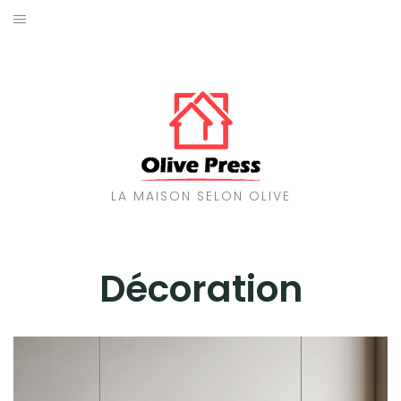
Aller
au
MAISON
contenu
TRAVAUX
ENERGIES
DÉCORATION
LA MAISON SELON OLIVE
JARDIN
Décoration