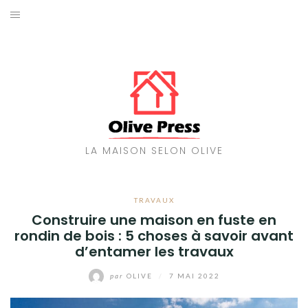
Aller
au
MAISON
contenu
TRAVAUX
ENERGIES
DÉCORATION
LA MAISON SELON OLIVE
JARDIN
TRAVAUX
Construire une maison en fuste en
rondin de bois : 5 choses à savoir avant
d’entamer les travaux
par
OLIVE
/
7 MAI 2022