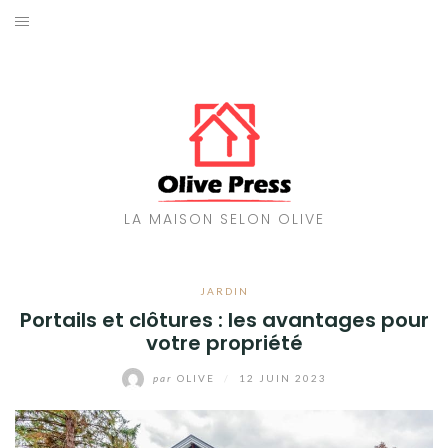
Aller
au
MAISON
contenu
TRAVAUX
ENERGIES
DÉCORATION
LA MAISON SELON OLIVE
JARDIN
JARDIN
Portails et clôtures : les avantages pour
votre propriété
par
OLIVE
/
12 JUIN 2023