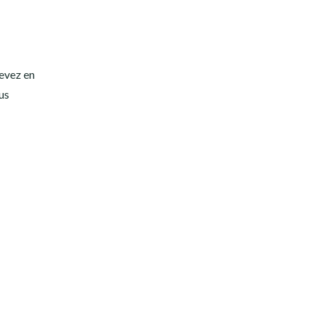
devez en
ous