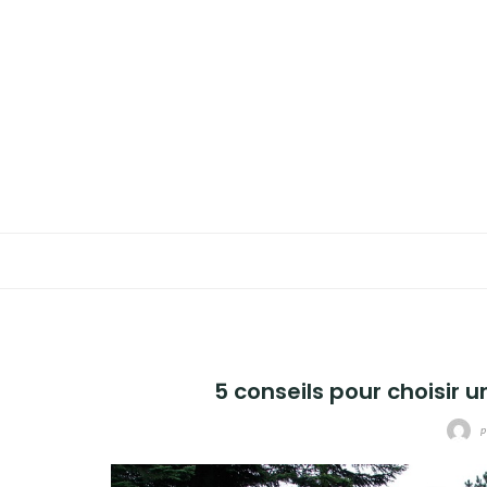
Aller
au
MAISON
contenu
TRAVAUX
ENERGIES
DÉCORATION
JARDIN
5 conseils pour choisir 