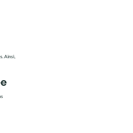
. Ainsi,
ée
ns