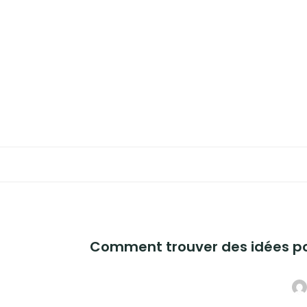
Aller
au
MAISON
contenu
TRAVAUX
ENERGIES
DÉCORATION
JARDIN
Comment trouver des idées po