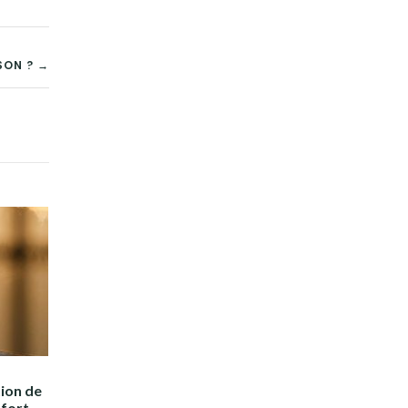
SON ? →
ion de
nfort