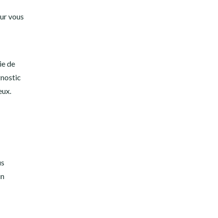
our vous
ie de
gnostic
eux.
us
un