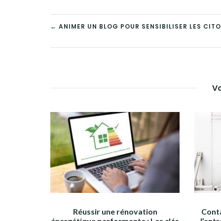
NAVIGATION
← ANIMER UN BLOG POUR SENSIBILISER LES CIT
DE
L’ARTICLE
Vo
Réussir une rénovation
Conta
énergétique performante : Les clés
l’ent