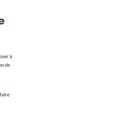
e
buer à
ien de
faire