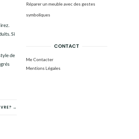
Réparer un meuble avec des gestes
symboliques
irez.
uits. Si
CONTACT
style de
Me Contacter
égrés
Mentions Légales
UVRE? →