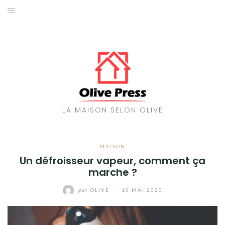
Aller
au
MAISON
contenu
TRAVAUX
ENERGIES
DÉCORATION
LA MAISON SELON OLIVE
JARDIN
MAISON
Un défroisseur vapeur, comment ça
marche ?
par
OLIVE
/
10 MAI 2020