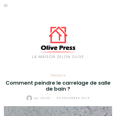
Aller
au
MAISON
contenu
TRAVAUX
ENERGIES
DÉCORATION
LA MAISON SELON OLIVE
JARDIN
TRAVAUX
Comment peindre le carrelage de salle
de bain ?
par
OLIVE
/
29 DÉCEMBRE 2019