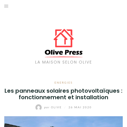
Aller
au
MAISON
contenu
TRAVAUX
ENERGIES
DÉCORATION
LA MAISON SELON OLIVE
JARDIN
ENERGIES
Les panneaux solaires photovoltaïques :
fonctionnement et installation
par
OLIVE
/
26 MAI 2020